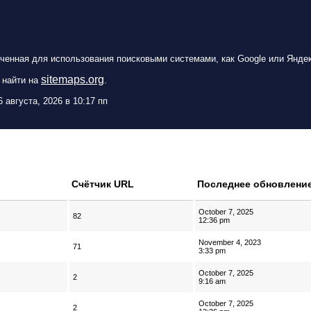
аченная для использования поисковыми системами, как Google или Яндек
sitemaps.org
 найти на
.
 августа, 2026 в 10:17 пп
Счётчик URL
Последнее обновлени
October 7, 2025
82
12:36 pm
November 4, 2023
71
3:33 pm
October 7, 2025
2
9:16 am
October 7, 2025
2