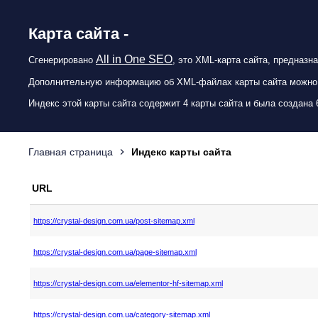
Карта сайта -
All in One SEO
Сгенерировано
, это XML-карта сайта, предназн
Дополнительную информацию об XML-файлах карты сайта можно
Индекс этой карты сайта содержит 4 карты сайта и была создана 6
Главная страница
Индекс карты сайта
URL
https://crystal-design.com.ua/post-sitemap.xml
https://crystal-design.com.ua/page-sitemap.xml
https://crystal-design.com.ua/elementor-hf-sitemap.xml
https://crystal-design.com.ua/category-sitemap.xml