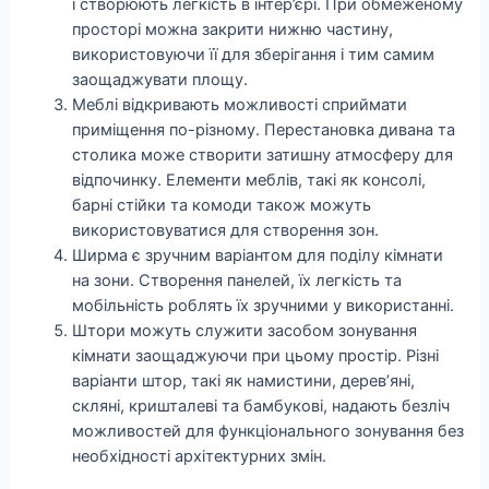
і створюють легкість в інтер’єрі. При обмеженому
просторі можна закрити нижню частину,
використовуючи її для зберігання і тим самим
заощаджувати площу.
Меблі відкривають можливості сприймати
приміщення по-різному. Перестановка дивана та
столика може створити затишну атмосферу для
відпочинку. Елементи меблів, такі як консолі,
барні стійки та комоди також можуть
використовуватися для створення зон.
Ширма є зручним варіантом для поділу кімнати
на зони. Створення панелей, їх легкість та
мобільність роблять їх зручними у використанні.
Штори можуть служити засобом зонування
кімнати заощаджуючи при цьому простір. Різні
варіанти штор, такі як намистини, дерев’яні,
скляні, кришталеві та бамбукові, надають безліч
можливостей для функціонального зонування без
необхідності архітектурних змін.