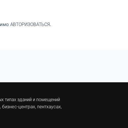
димо
.
АВТОРИЗОВАТЬСЯ
ых типах зданий и помещений
 бизнес-центрах, пентхаусах,